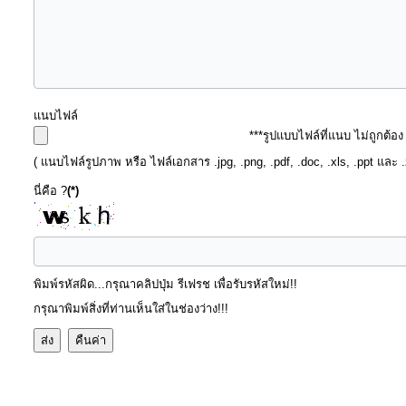
ประมาณ
ประจำ
ปี
แนบไฟล์
การ
***รูปแบบไฟล์ที่แนบ ไม่ถูกต้อ
บริหาร
( แนบไฟล์รูปภาพ หรือ ไฟล์เอกสาร .jpg, .png, .pdf, .doc, .xls, .ppt และ 
และ
นี่คือ ?
(*)
พัฒนา
ทรัพยากร
บุคคล
พิมพ์รหัสผิด...กรุณาคลิปปุ่ม รีเฟรช เพื่อรับรหัสใหม่!!
การ
กรุณาพิมพ์สิ่งที่ท่านเห็นใส่ในช่องว่าง!!!
จัด
ซื้อ
จัด
จ้าง