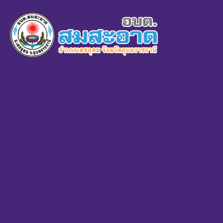
×
หน้า
close
หลัก
ข้อมูล
พื้น
ฐาน
บุคลากร
แผน
ยุทธศาสตร์
ข่าวสาร