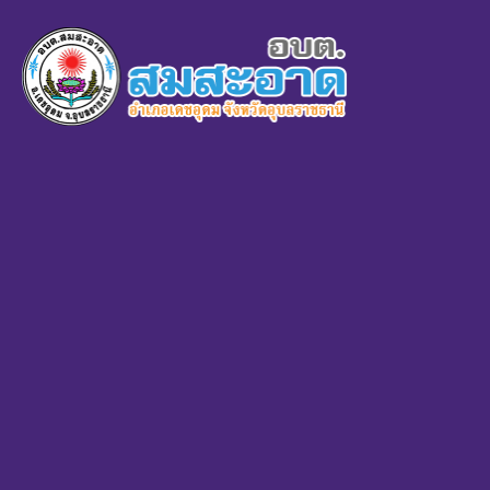
×
หน้า
close
หลัก
ข้อมูล
พื้น
ฐาน
บุคลากร
แผน
ยุทธศาสตร์
ข่าวสาร