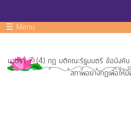
กิจการ
สภา
☰ Menu
บริการ
ข้อมูล
มาตรา 7 (4) กฎ มติคณะรัฐมนตรี ข้อบังคับ คำส
ITA
สภาพอย่างกฎเพื่อให้ม
e-
Service
Q&A
การ